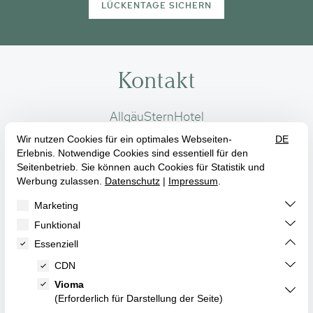
LÜCKENTAGE SICHERN
Kontakt
AllgäuSternHotel
Buchfinkenweg 2
87527 Sonthofen
+49 8321 279-0
info@allgaeustern.de




AGB
Impressum
Kontakt
Datenschutz
Karriere